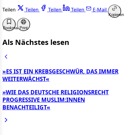
Teilen
Teilen
Teilen
Teilen
E-Mail
Kopieren
Bookmark
Print
Als Nächstes lesen
»ES IST EIN KREBS­GESCHWÜR, DAS IMMER
WEITER­WÄCHST«
»WIE DAS DEUT­SCHE RELIGIONS­RECHT
PROGRESSIVE MUSLIM:INNEN
BENACHTEILIGT«