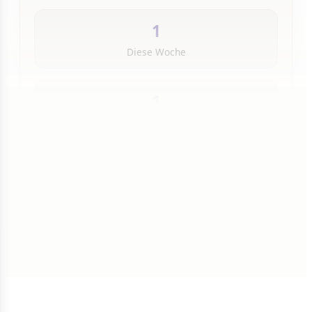
1
Diese Woche
1
Insgesamt
1 von 50 Artikeln gelesen
Weiterlesen