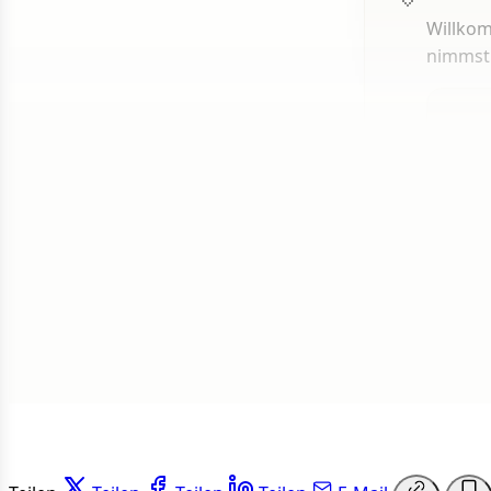
Willkom
nimmst
1 von 50
Weit