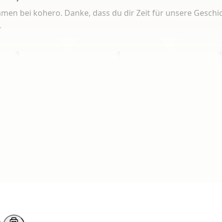
men bei kohero. Danke, dass du dir Zeit für unsere Geschi
.
1
1
Heute
Diese Woche
Insg
 Artikeln gelesen
erlesen