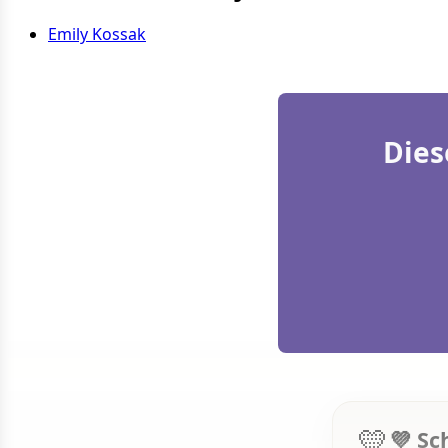
Emily Kossak
Dies
💛
💜 Sc