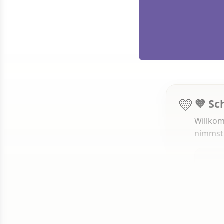
💛
💜 Sc
Willkom
nimmst
1 von 50