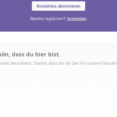
Kostenlos abonnieren
Bereits registriert?
Anmelden
hön, dass du hier bist.
men bei kohero. Danke, dass du dir Zeit für unsere Geschi
.
1
1
Heute
Diese Woche
Insg
 Artikeln gelesen