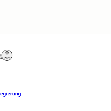
erlesen
ark
Print
Regierung