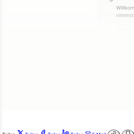
Willkom
nimmst
1 von 50
Weit