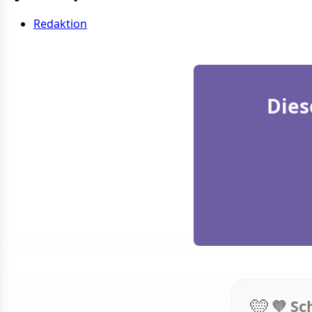
Redaktion
Dies
💛
💜 Sc