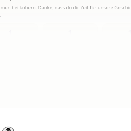
men bei kohero. Danke, dass du dir Zeit für unsere Geschi
.
1
1
Heute
Diese Woche
Insg
 Artikeln gelesen
erlesen