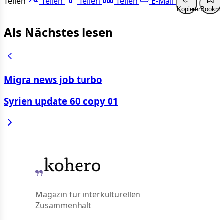
Teilen
Teilen
Teilen
Teilen
E-Mail
Kopieren
Bookm
Als Nächstes lesen
Migra news job turbo
Syrien update 60 copy 01
Magazin für interkulturellen
Zusammenhalt