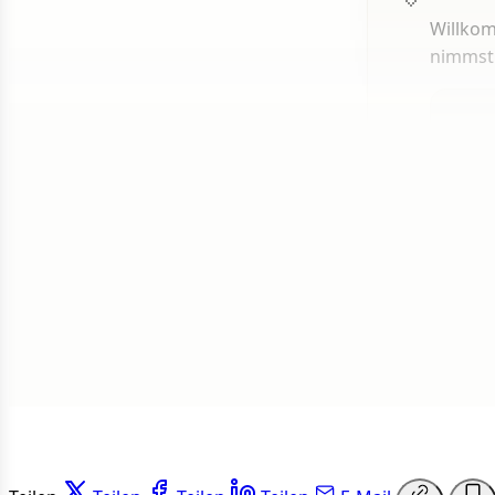
Willkom
nimmst
1 von 50
Weit