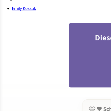
Emily Kossak
Dies
💛
💜 Sc