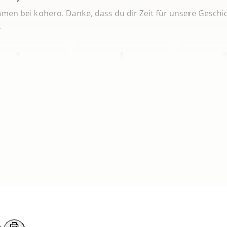
men bei kohero. Danke, dass du dir Zeit für unsere Geschi
.
1
1
Heute
Diese Woche
Insg
 Artikeln gelesen
erlesen