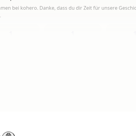
men bei kohero. Danke, dass du dir Zeit für unsere Geschi
.
1
1
Heute
Diese Woche
Insg
 Artikeln gelesen
erlesen