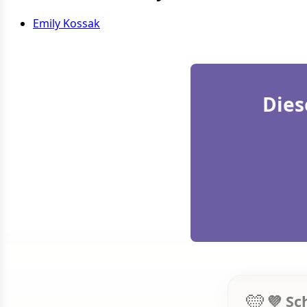
Emily Kossak
Dies
💛
💜 Sc