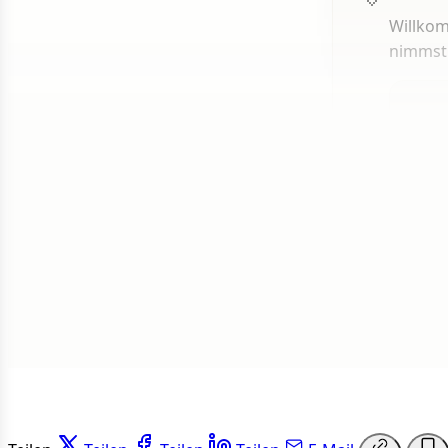
Willkom
nimmst
1 von 50
Weit