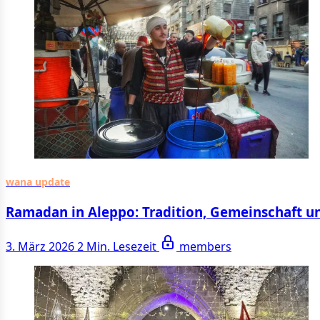
wana update
Ramadan in Aleppo: Tradition, Gemeinschaft un
3. März 2026
2 Min. Lesezeit
members